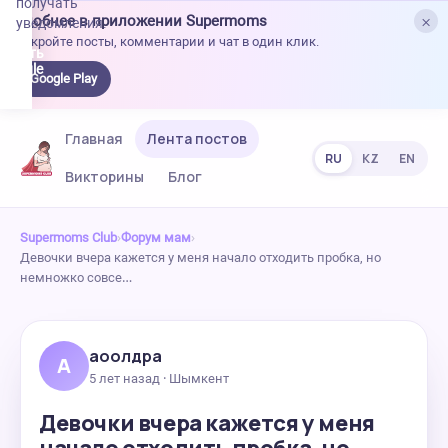
получать
×
Удобнее в приложении Supermoms
уведомления.
Откройте посты, комментарии и чат в один клик.
качать
 Google
Google Play
lay
Главная
Лента постов
RU
KZ
EN
Викторины
Блог
Supermoms Club
›
Форум мам
›
Девочки вчера кажется у меня начало отходить пробка, но
немножко совсе…
аоолдра
А
5 лет назад · Шымкент
Девочки вчера кажется у меня