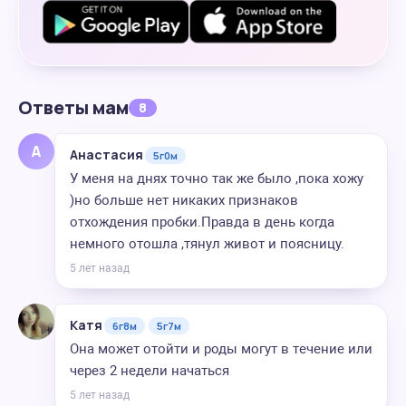
Ответы мам
8
А
Анастасия
5г0м
У меня на днях точно так же было ,пока хожу
)но больше нет никаких признаков
отхождения пробки.Правда в день когда
немного отошла ,тянул живот и поясницу.
5 лет назад
Катя
6г8м
5г7м
Она может отойти и роды могут в течение или
через 2 недели начаться
5 лет назад