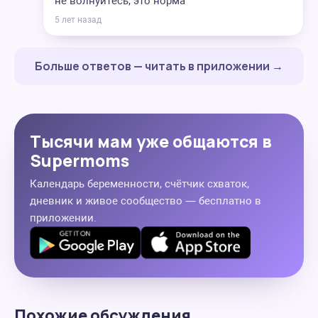
не волнуйтесь, это норма
5 лет назад
Больше ответов — читать в приложении →
Тысячи мам уже общаются в
Supermoms
Календарь беременности, счётчик схваток,
дневник и живое сообщество — бесплатно в
приложении.
Похожие обсуждения