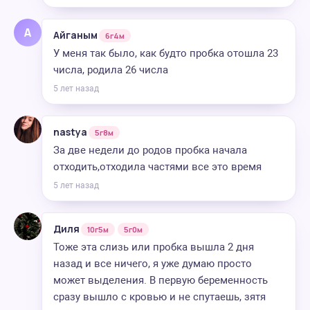
А
Айганым
6г4м
У меня так было, как будто пробка отошла 23
числа, родила 26 числа
5 лет назад
nastya
5г8м
За две недели до родов пробка начала
отходить,отходила частями все это время
5 лет назад
Диля
10г5м
5г0м
Тоже эта слизь или пробка вышла 2 дня
назад и все ничего, я уже думаю просто
может выделения. В первую беременность
сразу вышло с кровью и не спутаешь, зятя