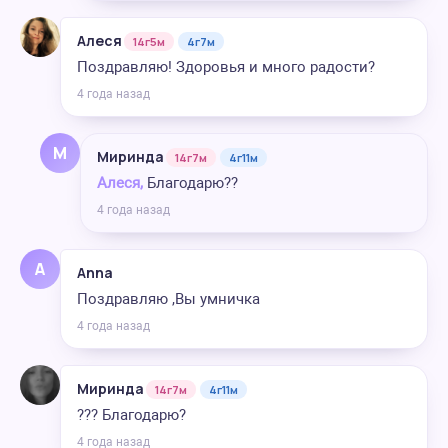
Алеся
14г5м
4г7м
Поздравляю! Здоровья и много радости?
4 года назад
М
Миринда
14г7м
4г11м
Алеся,
Благодарю??
4 года назад
A
Anna
Поздравляю ,Вы умничка
4 года назад
Миринда
14г7м
4г11м
??? Благодарю?
4 года назад