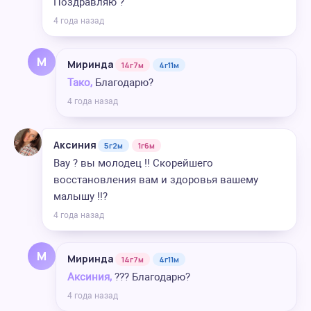
Поздравляю ?
4 года назад
М
Миринда
14г7м
4г11м
Тако,
Благодарю?
4 года назад
Аксиния
5г2м
1г6м
Вау ? вы молодец !! Скорейшего
восстановления вам и здоровья вашему
малышу !!?
4 года назад
М
Миринда
14г7м
4г11м
Аксиния,
??? Благодарю?
4 года назад