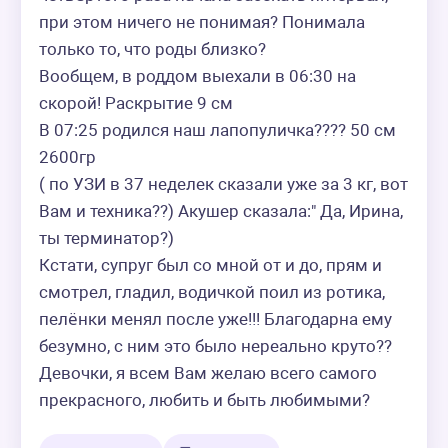
при этом ничего не понимая? Понимала 
только то, что роды близко?

Вообщем, в роддом выехали в 06:30 на 
скорой! Раскрытие 9 см

В 07:25 родился наш лапопуличка???? 50 см 
2600гр

( по УЗИ в 37 неделек сказали уже за 3 кг, вот 
Вам и техника??) Акушер сказала:" Да, Ирина, 
ты терминатор?) 

Кстати, супруг был со мной от и до, прям и 
смотрел, гладил, водичкой поил из ротика, 
пелëнки менял после уже!!! Благодарна ему 
безумно, с ним это было нереально круто?? 

Девочки, я всем Вам желаю всего самого 
прекрасного, любить и быть любимыми?