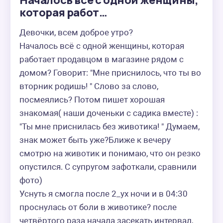
Началось всë с одной женщины,
которая работ…
Девочки, всем доброе утро?

Началось всë с одной женщины, которая 
работает продавцом в магазине рядом с 
домом? Говорит: "Мне приснилось, что ты во 
вторник родишь! " Слово за слово, 
посмеялись? Потом пишет хорошая 
знакомая( наши доченьки с садика вместе) : 
"Ты мне приснилась без животика! " Думаем, 
знак может быть уже?Ближе к вечеру 
смотрю на животик и понимаю, что он резко 
опустился. С супругом зафоткали, сравнили 
фото)

Уснуть я смогла после 2_ух ночи и в 04:30 
проснулась от боли в животике? после 
четвëртого раза начала засекать интервал, 