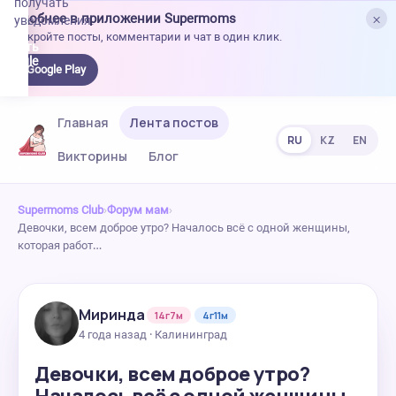
получать
×
Удобнее в приложении Supermoms
уведомления.
Откройте посты, комментарии и чат в один клик.
качать
 Google
Google Play
lay
Главная
Лента постов
RU
KZ
EN
Викторины
Блог
Supermoms Club
›
Форум мам
›
Девочки, всем доброе утро? Началось всë с одной женщины,
которая работ…
Миринда
14г7м
4г11м
4 года назад · Калининград
Девочки, всем доброе утро?