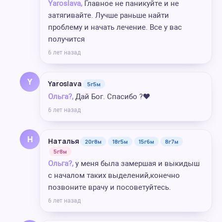
Yaroslava,
Главное не паникуйте и не
затягивайте. Лучше раньше найти
проблему и начать лечение. Все у вас
получится
6 лет назад
Y
Yaroslava
5г5м
Ольга?,
Дай Бог. Спасибо ?❤️
6 лет назад
Н
Наталья
20г8м
18г5м
15г6м
8г7м
5г8м
Ольга?,
у меня была замершая и выкидыш
с началом таких выделений,конечно
позвоните врачу и посоветуйтесь.
6 лет назад