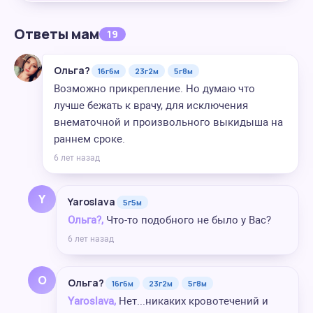
Ответы мам
19
Ольга?
16г6м
23г2м
5г8м
Возможно прикрепление. Но думаю что
лучше бежать к врачу, для исключения
внематочной и произвольного выкидыша на
раннем сроке.
6 лет назад
Y
Yaroslava
5г5м
Ольга?,
Что-то подобного не было у Вас?
6 лет назад
О
Ольга?
16г6м
23г2м
5г8м
Yaroslava,
Нет...никаких кровотечений и