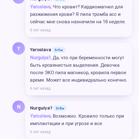
Yaroslava,
Что кровит? Кардиомагнил для
разжижения крови? Я пила тромба асс и
сейчас мне снова назначили на 18 неделе.
6 лет назад
Y
Yaroslava
5г5м
Nurgulya?,
Да, что при беременности могут
быть кровянистые выделения. Девочка
после ЭКО пила магникор, кровила первое
время. Может все индивидуально конечно.
6 лет назад
N
Nurgulya?
5г8м
Yaroslava,
Возможно. Кровило только при
имплантации и при угрозе и все
6 лет назад