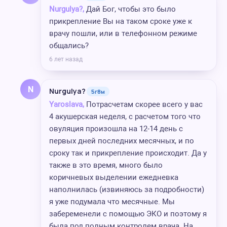
Nurgulya?,
Дай Бог, чтобы это было
прикрепление Вы на таком сроке уже к
врачу пошли, или в телефонном режиме
общались?
6 лет назад
N
Nurgulya?
5г8м
Yaroslava,
Потрасчетам скорее всего у вас
4 акушерская неделя, с расчетом того что
овуляция произошла на 12-14 день с
первых дней последних месячных, и по
сроку так и прикрепление происходит. Да у
также в это время, много было
коричневых выделении ежедневка
наполнилась (извиняюсь за подробности)
я уже подумала что месячные. Мы
забеременели с помощью ЭКО и поэтому я
была под полным контролем врача. На