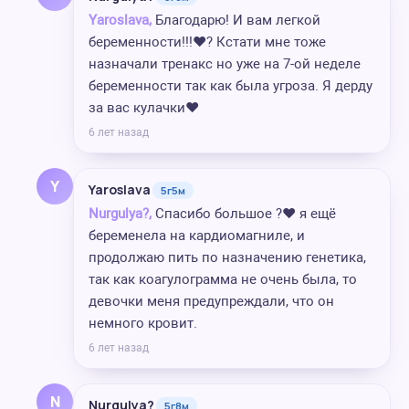
Yaroslava,
Благодарю! И вам легкой
беременности!!!❤️? Кстати мне тоже
назначали тренакс но уже на 7-ой неделе
беременности так как была угроза. Я дерду
за вас кулачки❤️
6 лет назад
Y
Yaroslava
5г5м
Nurgulya?,
Спасибо большое ?❤️ я ещё
беременела на кардиомагниле, и
продолжаю пить по назначению генетика,
так как коагулограмма не очень была, то
девочки меня предупреждали, что он
немного кровит.
6 лет назад
N
Nurgulya?
5г8м