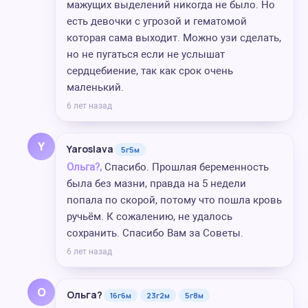
мажущих выделений никогда не было. Но
есть девочки с угрозой и гематомой
которая сама выходит. Можно узи сделать,
но не пугаться если не услышат
сердцебиение, так как срок очень
маленький.
6 лет назад
Y
Yaroslava
5г5м
Ольга?,
Спасибо. Прошлая беременность
была без мазни, правда на 5 недели
попала по скорой, потому что пошла кровь
ручьём. К сожалению, не удалось
сохранить. Спасибо Вам за Советы.
6 лет назад
О
Ольга?
16г6м
23г2м
5г8м