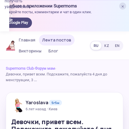
получать
×
Удобнее в приложении Supermoms
уведомления.
Откройте посты, комментарии и чат в один клик.
качать
 Google
Google Play
lay
Главная
Лента постов
RU
KZ
EN
Викторины
Блог
Supermoms Club
›
Форум мам
›
Девочки, привет всем. Подскажите, пожалуйста 4 дня до
менструации, 3 …
Yaroslava
5г5м
6 лет назад · Киев
Девочки, привет всем.