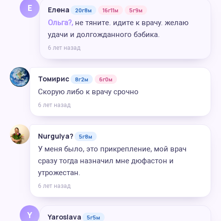
Е
Елена
20г8м
16г11м
5г9м
Ольга?,
не тяните. идите к врачу. желаю
удачи и долгожданного бэбика.
6 лет назад
Томирис
8г2м
6г0м
Скорую либо к врачу срочно
6 лет назад
Nurgulya?
5г8м
У меня было, это прикрепление, мой врач
сразу тогда назначил мне дюфастон и
утрожестан.
6 лет назад
Y
Yaroslava
5г5м