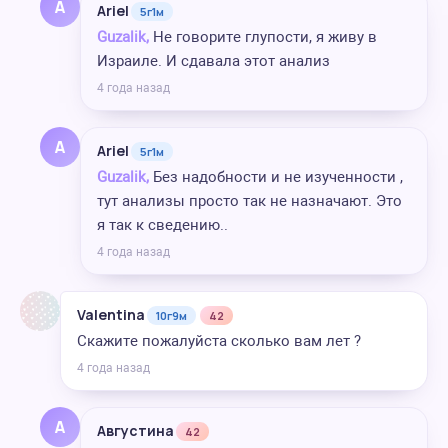
A
Ariel
5г1м
Guzalik,
Не говорите глупости, я живу в
Израиле. И сдавала этот анализ
4 года назад
A
Ariel
5г1м
Guzalik,
Без надобности и не изученности ,
тут анализы просто так не назначают. Это
я так к сведению..
4 года назад
Valentina
10г9м
42
Скажите пожалуйста сколько вам лет ?
4 года назад
А
Августина
42