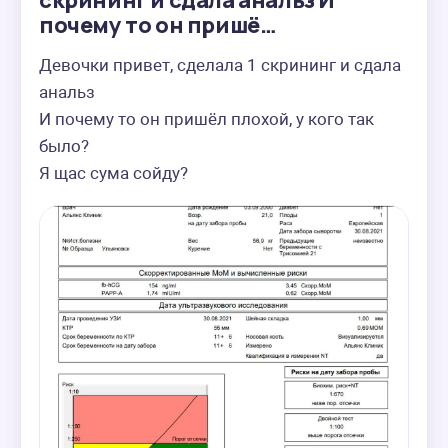
скрининг и сдала анальз И
почему то он пришё…
Девочки привет, сделала 1 скрининг и сдала 
анальз

И почему то он пришёл плохой, у кого так 
было?

Я щас сума сойду?