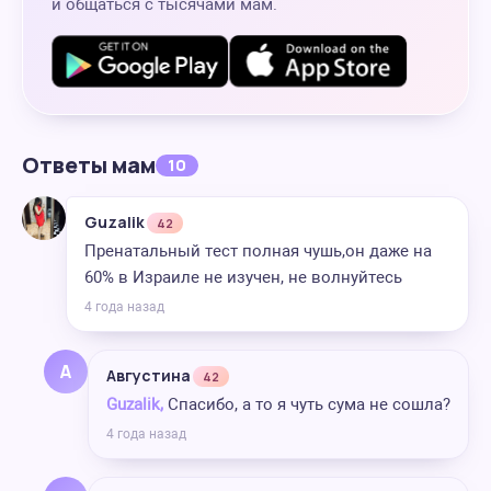
и общаться с тысячами мам.
Ответы мам
10
Guzalik
42
Пренатальный тест полная чушь,он даже на
60% в Израиле не изучен, не волнуйтесь
4 года назад
А
Августина
42
Guzalik,
Спасибо, а то я чуть сума не сошла?
4 года назад