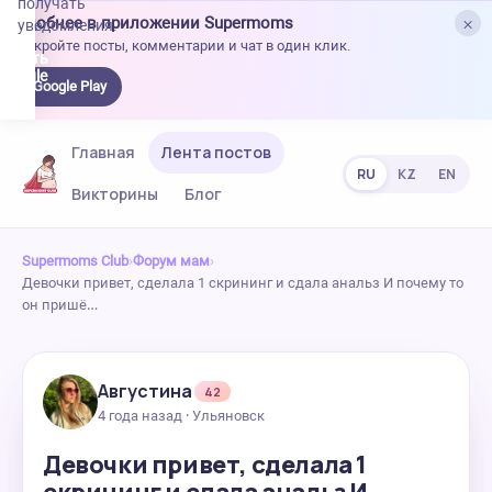
получать
×
Удобнее в приложении Supermoms
уведомления.
Откройте посты, комментарии и чат в один клик.
качать
 Google
Google Play
lay
Главная
Лента постов
RU
KZ
EN
Викторины
Блог
Supermoms Club
›
Форум мам
›
Девочки привет, сделала 1 скрининг и сдала анальз И почему то
он пришё…
Августина
42
4 года назад · Ульяновск
Девочки привет, сделала 1