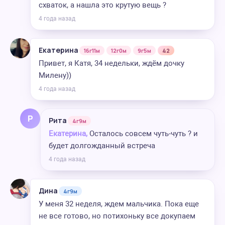
схваток, а нашла это крутую вещь ?
4 года назад
Екатерина
16г11м
12г0м
9г5м
42
Привет, я Катя, 34 недельки, ждём дочку
Милену))
4 года назад
Р
Рита
4г9м
Екатерина,
Осталось совсем чуть-чуть ? и
будет долгожданный встреча
4 года назад
Дина
4г9м
У меня 32 неделя, ждем мальчика. Пока еще
не все готово, но потихоньку все докупаем