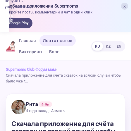
получать
×
Удобнее в приложении Supermoms
уведомления.
Откройте посты, комментарии и чат в один клик.
качать
 Google
Google Play
lay
Главная
Лента постов
RU
KZ
EN
Викторины
Блог
Supermoms Club
›
Форум мам
›
Скачала приложение для счёта схваток на всякий случай чтобы
было уже г…
Рита
4г9м
4 года назад · Алматы
Скачала приложение для счёта