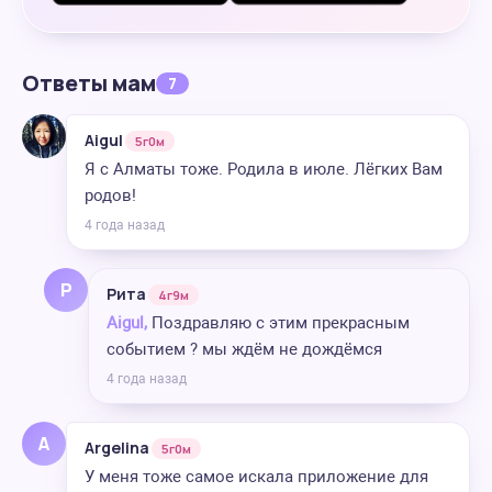
Ответы мам
7
Aigul
5г0м
Я с Алматы тоже. Родила в июле. Лёгких Вам
родов!
4 года назад
Р
Рита
4г9м
Aigul,
Поздравляю с этим прекрасным
событием ? мы ждём не дождёмся
4 года назад
A
Argelina
5г0м
У меня тоже самое искала приложение для