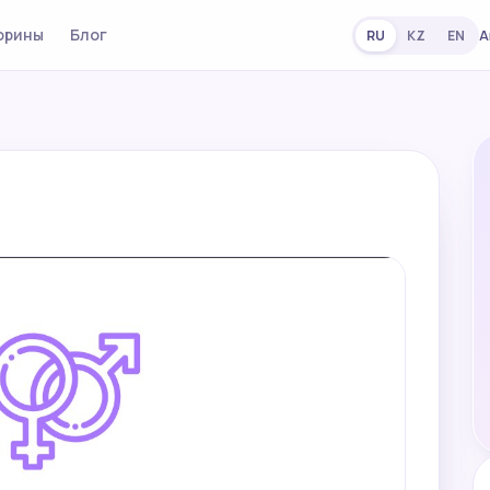
орины
Блог
А
RU
KZ
EN