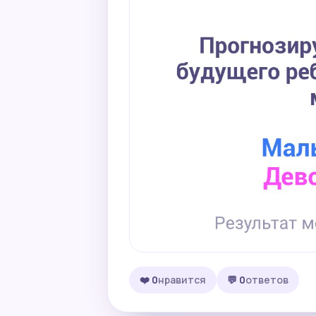
❤️ 0
нравится
💬 0
ответов