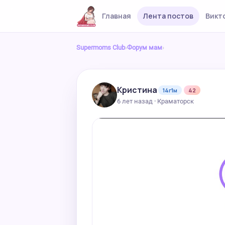
Главная
Лента постов
Викт
Supermoms Club
›
Форум мам
›
Кристина
14г1м
42
6 лет назад · Краматорск