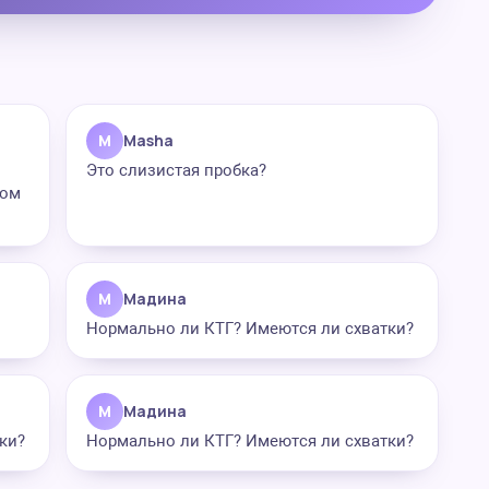
M
Masha
Это слизистая пробка?
лом
М
Мадина
Нормально ли КТГ? Имеются ли схватки?
М
Мадина
ки?
Нормально ли КТГ? Имеются ли схватки?