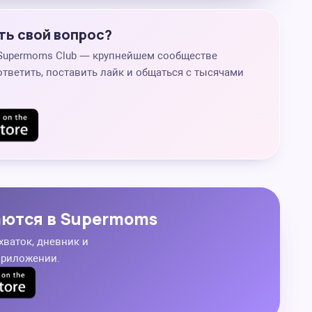
ть свой вопрос?
 Supermoms Club — крупнейшем сообществе
ответить, поставить лайк и общаться с тысячами
аются в Supermoms
хваток, дневник и
приложении.