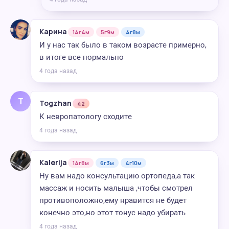
Карина
14г4м
5г9м
4г8м
И у нас так было в таком возрасте примерно,
в итоге все нормально
4 года назад
T
Togzhan
42
К невропатологу сходите
4 года назад
Kalerija
14г8м
6г3м
4г10м
Ну вам надо консультацию ортопеда,а так
массаж и носить малыша ,чтобы смотрел
противоположно,ему нравится не будет
конечно это,но этот тонус надо убирать
4 года назад