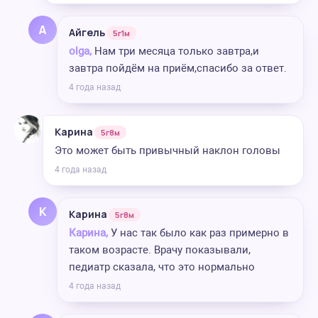
А
Айгель
5г1м
olga,
Нам три месяца только завтра,и
завтра пойдём на приём,спасибо за ответ.
4 года назад
Карина
5г8м
Это может быть привычный наклон головы
4 года назад
К
Карина
5г8м
Карина,
У нас так было как раз примерно в
таком возрасте. Врачу показывали,
педиатр сказала, что это нормально
4 года назад