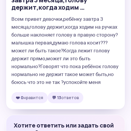
завтра 3 месяца,голову
держит,когда ходим …
Всем привет девочки,ребёнку завтра 3 
месяца,голову держит,когда ходим на ручках 
больше наклоняет голову в правую сторону?
малышка первая,думаю голова косит???
может ли быть такое?Когда лежит голову 
держит прямо,может ли это быть 
нормально?Говорят что пока ребёнок голову 
нормально не держит такое может быть,но 
боюсь что это не так ?успокойте меня
❤️ 0
нравится
💬 13
ответов
Хотите ответить или задать свой