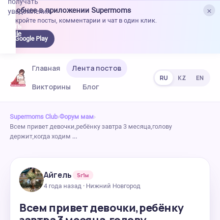
получать
×
Удобнее в приложении Supermoms
уведомления.
Откройте посты, комментарии и чат в один клик.
качать
 Google
Google Play
lay
Главная
Лента постов
RU
KZ
EN
Викторины
Блог
Supermoms Club
›
Форум мам
›
Всем привет девочки,ребёнку завтра 3 месяца,голову
держит,когда ходим …
Айгель
5г1м
4 года назад · Нижний Новгород
Всем привет девочки,ребёнку