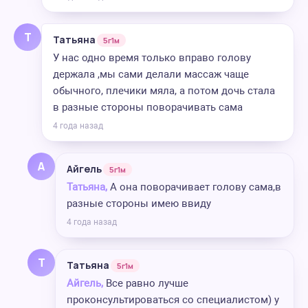
Т
Татьяна
5г1м
У нас одно время только вправо голову
держала ,мы сами делали массаж чаще
обычного, плечики мяла, а потом дочь стала
в разные стороны поворачивать сама
4 года назад
А
Айгель
5г1м
Татьяна,
А она поворачивает голову сама,в
разные стороны имею ввиду
4 года назад
Т
Татьяна
5г1м
Айгель,
Все равно лучше
проконсультироваться со специалистом) у