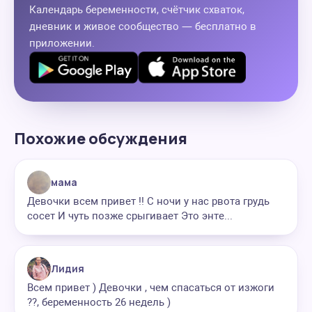
Календарь беременности, счётчик схваток,
дневник и живое сообщество — бесплатно в
приложении.
Похожие обсуждения
мама
Девочки всем привет !! С ночи у нас рвота грудь
сосет И чуть позже срыгивает Это энте...
Лидия
Всем привет ) Девочки , чем спасаться от изжоги
??, беременность 26 недель )