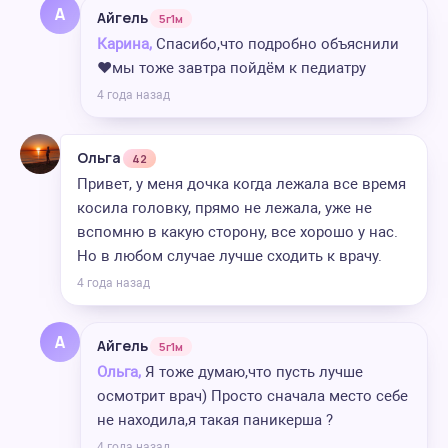
А
Айгель
5г1м
Карина,
Спасибо,что подробно объяснили
❤️мы тоже завтра пойдём к педиатру
4 года назад
Ольга
42
Привет, у меня дочка когда лежала все время
косила головку, прямо не лежала, уже не
вспомню в какую сторону, все хорошо у нас.
Но в любом случае лучше сходить к врачу.
4 года назад
А
Айгель
5г1м
Ольга,
Я тоже думаю,что пусть лучше
осмотрит врач) Просто сначала место себе
не находила,я такая паникерша ?
4 года назад