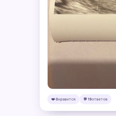
❤️ 0
нравится
💬 19
ответов