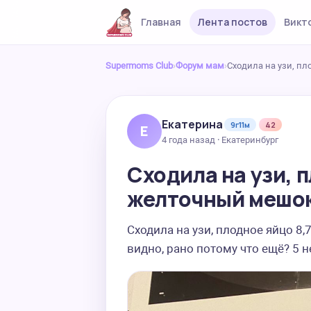
Главная
Лента постов
Викт
Supermoms Club
›
Форум мам
›
Сходила на узи, пл
Екатерина
9г11м
42
Е
4 года назад · Екатеринбург
Сходила на узи, п
желточный мешок
Сходила на узи, плодное яйцо 8,
видно, рано потому что ещё? 5 