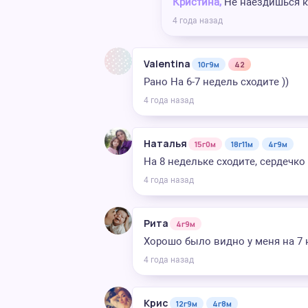
Кристина,
Не наездишься к
4 года назад
Valentina
10г9м
42
Рано На 6-7 недель сходите ))
4 года назад
Наталья
15г0м
18г11м
4г9м
На 8 недельке сходите, сердечк
4 года назад
Рита
4г9м
Хорошо было видно у меня на 7 
4 года назад
Крис
12г9м
4г8м