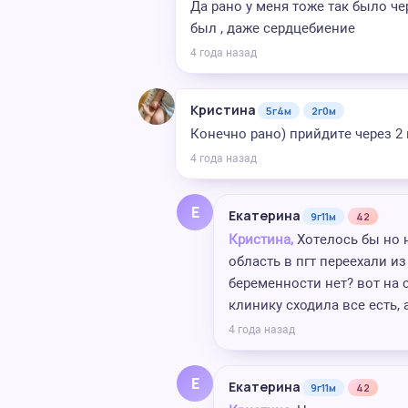
Да рано у меня тоже так было ч
был , даже сердцебиение
4 года назад
Кристина
5г4м
2г0м
Конечно рано) прийдите через 2 
4 года назад
Е
Екатерина
9г11м
42
Кристина,
Хотелось бы но 
область в пгт переехали и
беременности нет? вот на
клинику сходила все есть, 
4 года назад
Е
Екатерина
9г11м
42