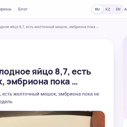
орины
Блог
А
RU
KZ
EN
одное яйцо 8,7, есть желточный мешок, эмбриона пока …
лодное яйцо 8,7, есть
, эмбриона пока …
7, есть желточный мешок, эмбриона пока не 
недель