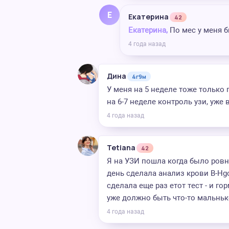
Е
Екатерина
42
Екатерина,
По мес у меня б
4 года назад
Дина
4г9м
У меня на 5 неделе тоже только
на 6-7 неделе контроль узи, уже
4 года назад
Tetiana
42
Я на УЗИ пошла когда было ровн
день сделала анализ крови В-Hgc
сделала еще раз етот тест - и го
уже должно быть что-то мальньк
4 года назад