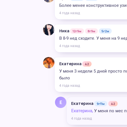
Более менее конструктивное узи 
4 года назад
Ника
12г9м
8г9м
5г2м
В 8-9 нед сходите. У меня на 9 
4 года назад
Екатерина
42
У меня 3 недели 5 дней просто 
было
4 года назад
Е
Екатерина
9г11м
42
Екатерина,
У меня по мес п
4 года назад