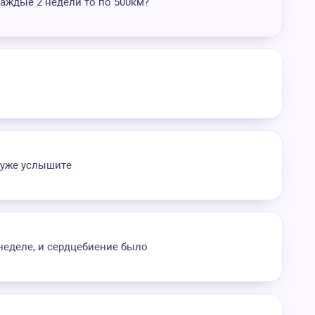
аждые 2 недели то по 500км?
о уже услышите
неделе, и сердцебиение было