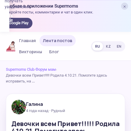
получать
×
Удобнее в приложении Supermoms
уведомления.
Откройте посты, комментарии и чат в один клик.
качать
 Google
Google Play
lay
Главная
Лента постов
RU
KZ
EN
Викторины
Блог
Supermoms Club
›
Форум мам
›
Девочки всем Привет!!!!! Родила 4.10.21. Помогите здесь
исправить, на …
Галина
4 года назад · Рудный
Девочки всем Привет!!!!! Родила