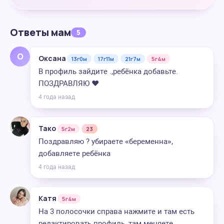
Ответы мам
5
О
Оксана
13г0м
17г11м
21г7м
5г4м
В профиль зайдите .,ребёнка добавьте.
ПОЗДРАВЛЯЮ ❤
4 года назад
Тако
5г2м
23
Поздравляю ? убираете «беременна»,
добавляете ребёнка
4 года назад
Катя
5г4м
На 3 полосочки справа нажмите и там есть
редактировать профиль, там меняете