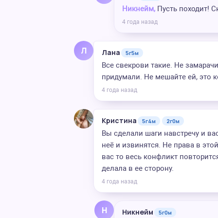
Никнейм,
Пусть походит! С
4 года назад
Л
Лана
5г5м
Все свекрови такие. Не замарач
придумали. Не мешайте ей, это к
4 года назад
Кристина
5г4м
2г0м
Вы сделали шаги навстречу и ва
неё и извинятся. Не права в это
вас то весь конфликт повторитс
делала в ее сторону.
4 года назад
Н
Никнейм
5г0м