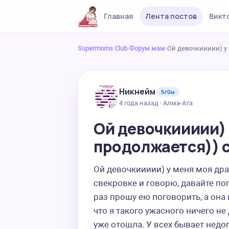
Главная
Лента постов
Викт
Supermoms Club
›
Форум мам
›
Ой девочкиииии) у
Никнейм
5г0м
4 года назад · Алма-Ата
Ой девочкиииии)
продолжается)) с
Ой девочкиииии) у меня моя дра
свекровке и говорю, давайте по
раз прошу ею поговорить, а она 
что я такого ужасного ничего не 
уже отошла. У всех бывает недо