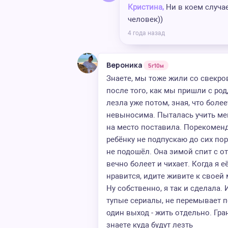
Кристина,
Ни в коем случае
человек))
4 года назад
Вероника
5г10м
Знаете, мы тоже жили со свекро
после того, как мы пришли с родд
лезла уже потом, зная, что более
невыносима. Пыталась учить мен
на место поставила. Порекомендо
ребёнку не подпускаю до сих пор
не подошёл. Она зимой спит с о
вечно болеет и чихает. Когда я 
нравится, идите живите к своей 
Ну собственно, я так и сделала.
тупые сериалы, не перемывает по
один выход - жить отдельно. Гр
знаете куда будут лезть