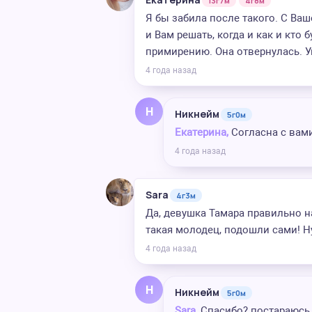
13г7м
4г8м
Я бы забила после такого. С Ваш
и Вам решать, когда и как и кто 
примирению. Она отвернулась. У
4 года назад
Н
Никнейм
5г0м
Екатерина,
Согласна с вам
4 года назад
Sara
4г3м
Да, девушка Тамара правильно н
такая молодец, подошли сами! Ну
4 года назад
Н
Никнейм
5г0м
Sara,
Спасибо? постараюсь з