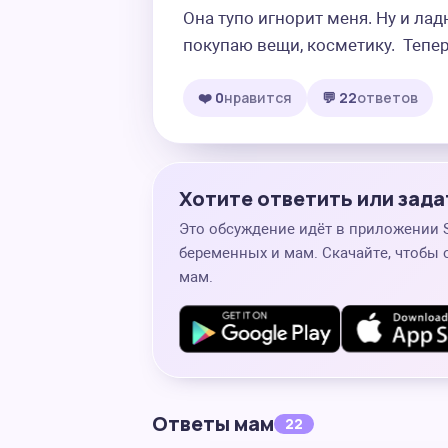
Она тупо игнорит меня. Ну и ладн
покупаю вещи, косметику.  Тепе
❤️ 0
нравится
💬 22
ответов
Хотите ответить или зада
Это обсуждение идёт в приложении
беременных и мам. Скачайте, чтобы 
мам.
Ответы мам
22