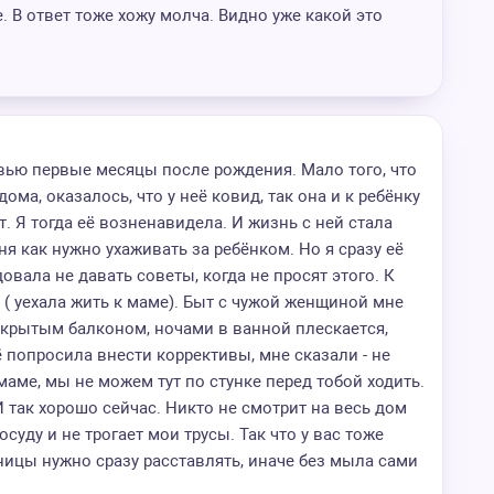
. В ответ тоже хожу молча. Видно уже какой это
вью первые месяцы после рождения. Мало того, что
ома, оказалось, что у неё ковид, так она и к ребёнку
т. Я тогда её возненавидела. И жизнь с ней стала
я как нужно ухаживать за ребёнком. Но я сразу её
вала не давать советы, когда не просят этого. К
 ( уехала жить к маме). Быт с чужой женщиной мне
ткрытым балконом, ночами в ванной плескается,
её попросила внести коррективы, мне сказали - не
маме, мы не можем тут по стунке перед тобой ходить.
 И так хорошо сейчас. Никто не смотрит на весь дом
суду и не трогает мои трусы. Так что у вас тоже
аницы нужно сразу расставлять, иначе без мыла сами