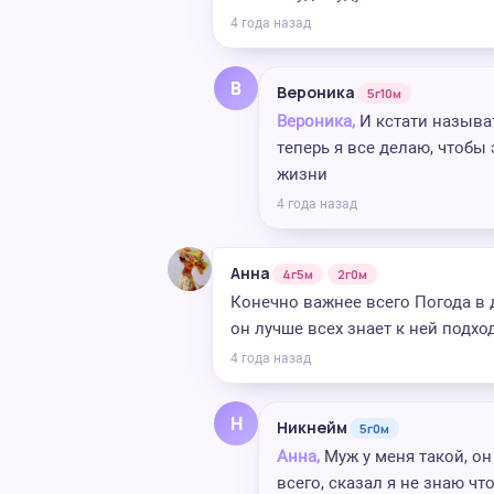
4 года назад
В
Вероника
5г10м
Вероника,
И кстати называт
теперь я все делаю, чтобы
жизни
4 года назад
Анна
4г5м
2г0м
Конечно важнее всего Погода в 
он лучше всех знает к ней подход
4 года назад
Н
Никнейм
5г0м
Анна,
Муж у меня такой, он
всего, сказал я не знаю чт