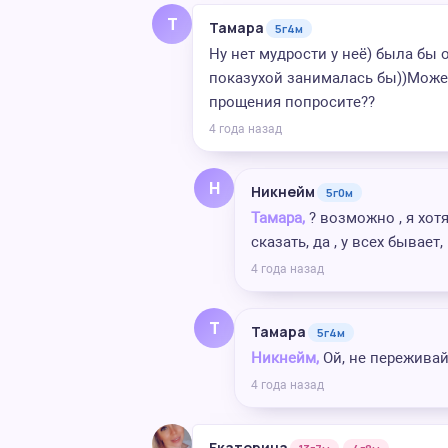
Т
Тамара
5г4м
Ну нет мудрости у неё) была бы 
показухой занималась бы))Может
прощения попросите??
4 года назад
Н
Никнейм
5г0м
Тамара,
? возможно , я хот
сказать, да , у всех бывае
4 года назад
Т
Тамара
5г4м
Никнейм,
Ой, не переживай
4 года назад
Екатерина