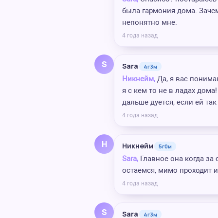
была гармония дома. Зачем
непонятно мне.
4 года назад
S
Sara
4г3м
Никнейм,
Да, я вас понима
я с кем то не в ладах дома
дальше дуется, если ей так
4 года назад
Н
Никнейм
5г0м
Sara,
Главное она когда за 
остаемся, мимо проходит и
4 года назад
S
Sara
4г3м