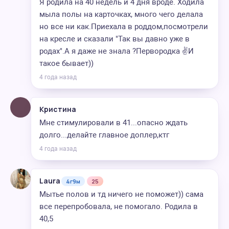
Я родила на 40 недель и 4 дня вроде. Ходила
мыла полы на карточках, много чего делала
но все ни как.Приехала в роддом,посмотрели
на кресле и сказали "Так вы давно уже в
родах".А я даже не знала ?Первородка ✌️И
такое бывает))
4 года назад
Кристина
Мне стимулировали в 41...опасно ждать
долго...делайте главное доплер,ктг
4 года назад
Laura
4г9м
25
Мытье полов и тд ничего не поможет)) сама
все перепробовала, не помогало. Родила в
40,5