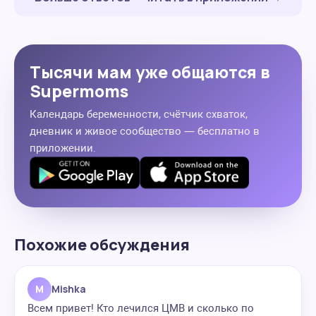
Тысячи мам уже общаются в
Supermoms
Календарь беременности, счётчик схваток,
дневник и живое сообщество — бесплатно в
приложении.
Похожие обсуждения
M
Mishka
Всем привет! Кто лечился ЦМВ и сколько по