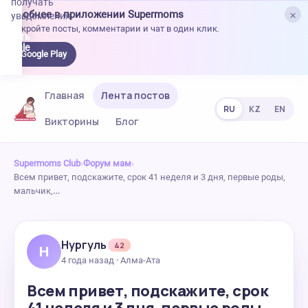
получать
×
Удобнее в приложении Supermoms
уведомления.
Откройте посты, комментарии и чат в один клик.
качать
 Google
Google Play
lay
Главная
Лента постов
RU
KZ
EN
Викторины
Блог
Supermoms Club
›
Форум мам
›
Всем привет, подскажите, срок 41 неделя и 3 дня, первые роды,
мальчик,…
Нургуль
42
Н
4 года назад · Алма-Ата
Всем привет, подскажите, срок