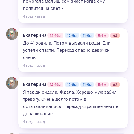
помогала малыш сам знает когда ему
появится на свет ?
4 года назад
Екатерина
14г10м
12г8м
11г9м
5г6м
42
До 41 ходила. Потом вызвали роды. Ели
успели спасти. Переход опасно девочки
очень.
4 года назад
Екатерина
14г10м
12г8м
11г9м
5г6м
42
Я так дн сидела. Ждала. Хорошо муж забил
тревогу. Очень долго потом в
останавливались. Переход страшнее чем не
донашивание
4 года назад