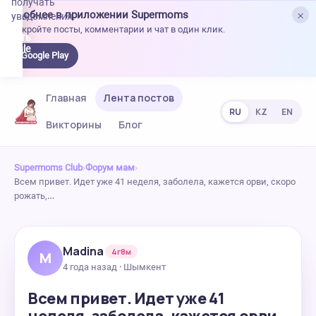
получать
×
Удобнее в приложении Supermoms
уведомления.
Откройте посты, комментарии и чат в один клик.
качать
 Google
Google Play
lay
Главная
Лента постов
RU
KZ
EN
Викторины
Блог
Supermoms Club
›
Форум мам
›
Всем привет. Идет уже 41 неделя, заболела, кажется орви, скоро
рожать,…
Madina
4г8м
M
4 года назад · Шымкент
Всем привет. Идет уже 41