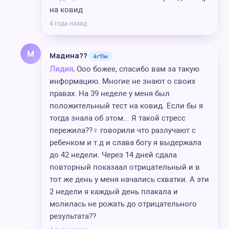
на ковид
4 года назад
М
Мадина??
4г11м
Лидия,
Ооо божее, спасибо вам за такую
информацию. Многие не знают о своих
правах. На 39 неделе у меня был
положительный тест на ковид. Если бы я
тогда знала об этом... Я такой стресс
пережила??‍♀️ говорили что разлучают с
ребенком и т.д и слава богу я выдержала
до 42 недели. Через 14 дней сдала
повторный показаал отрицательный и в
тот же день у меня начались схватки. А эти
2 недели я каждый день плакала и
молилась не рожать до отрицательного
результата??