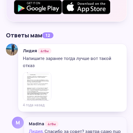
Ответы мам
12
Лидия
4г8м
Напишите заранее тогда лучше вот такой
отказ
4 года назад
M
Madina
4г8м
Лидия,
Спасибо за совет? завтра сдаю пцр