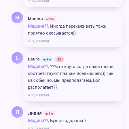
4 года назад
M
Madina
4г8м
Мадина??,
Иногда перехаживать тоже
приятно оказывается))
4 года назад
L
Laura
4г9м
25
Мадина??,
???это круто когда ваши планы
соответствуют планам Всевышнего)) Так
как обычно, мы предполагаем, Бог
располагает??
4 года назад
Л
Лидия
4г8м
Мадина??,
Будьте здоровы ?
4 года назад