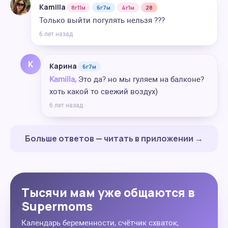
Kamilla
8г11м
6г7м
4г1м
28
Только выйти погулять нельзя ???
6 лет назад
К
Карина
6г7м
Kamilla,
Это да? но мы гуляем на балконе?
хоть какой то свежий воздух)
6 лет назад
Больше ответов — читать в приложении →
Тысячи мам уже общаются в
Supermoms
Календарь беременности, счётчик схваток,