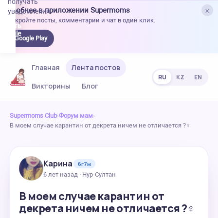
получать
×
Удобнее в приложении Supermoms
уведомления.
Откройте посты, комментарии и чат в один клик.
качать
 Google
Google Play
lay
Главная
Лента постов
RU
KZ
EN
Викторины
Блог
Supermoms Club
›
Форум мам
›
В моем случае карантин от декрета ничем не отличается ?‍♀️
Карина
6г7м
6 лет назад · Нур-Султан
В моем случае карантин от
декрета ничем не отличается ?‍♀️