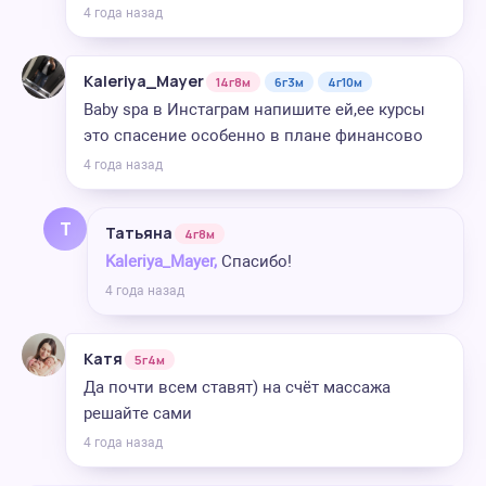
4 года назад
Kaleriya_Mayer
14г8м
6г3м
4г10м
Baby spa в Инстаграм напишите ей,ее курсы
это спасение особенно в плане финансово
4 года назад
Т
Татьяна
4г8м
Kaleriya_Mayer,
Спасибо!
4 года назад
Катя
5г4м
Да почти всем ставят) на счёт массажа
решайте сами
4 года назад