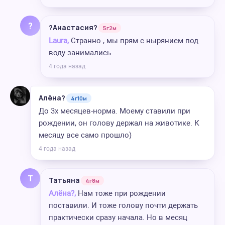
?
?Анастасия?
5г2м
Laura,
Странно , мы прям с нырянием под
воду занимались
4 года назад
Алёна?
4г10м
До 3х месяцев-норма. Моему ставили при
рождении, он голову держал на животике. К
месяцу все само прошло)
4 года назад
Т
Татьяна
4г8м
Алёна?,
Нам тоже при рождении
поставили. И тоже голову почти держать
практически сразу начала. Но в месяц