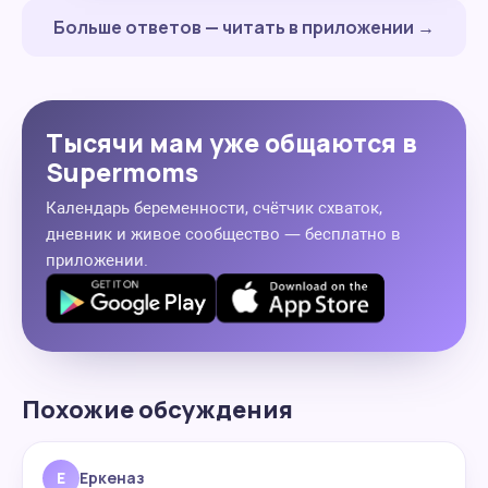
Больше ответов — читать в приложении →
Тысячи мам уже общаются в
Supermoms
Календарь беременности, счётчик схваток,
дневник и живое сообщество — бесплатно в
приложении.
Похожие обсуждения
Е
Еркеназ