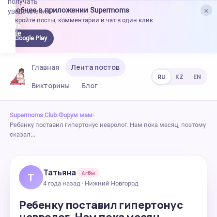
получать
×
Удобнее в приложении Supermoms
уведомления.
Откройте посты, комментарии и чат в один клик.
качать
 Google
Google Play
lay
Главная
Лента постов
RU
KZ
EN
Викторины
Блог
Supermoms Club
›
Форум мам
›
Ребенку поставил гипертонус невролог. Нам пока месяц, поэтому
сказал…
Татьяна
4г8м
Т
4 года назад · Нижний Новгород
Ребенку поставил гипертонус