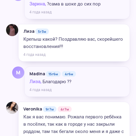
Зарина,
?сама в шоке до сих пор
4 года назад
Лиза
5г3м
Крепыш какой? Поздравляю вас, скорейшего
восстановления!!!
4 года назад
M
Madina
15г6м
4г6м
Лиза,
Благодарю ??
4 года назад
Veronika
9г7м
4г7м
Как я вас понимаю. Рожала первого ребёнка
в посёлке, так как в городе у нас закрыли
роддом, там так бегали около меня и я даже с