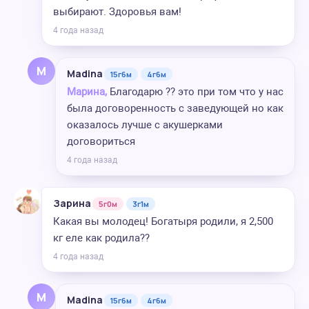
выбирают. Здоровья вам!
4 года назад
M
Madina
15г6м
4г6м
Марина,
Благодарю ?? это при том что у нас
была договоренность с заведующей но как
оказалось лучше с акушерками
договориться
4 года назад
Зарина
5г0м
3г1м
Какая вы молодец! Богатыря родили, я 2,500
кг еле как родила??
4 года назад
M
Madina
15г6м
4г6м