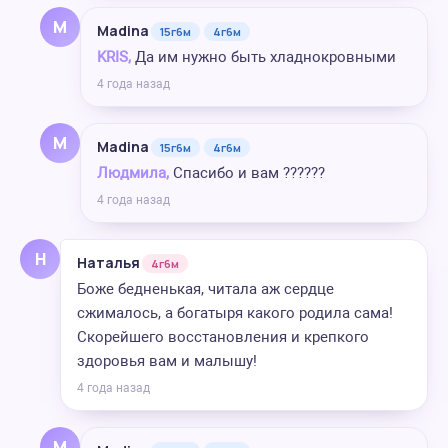
M
Madina
15г6м
4г6м
KRIS,
Да им нужно быть хладнокровными
4 года назад
M
Madina
15г6м
4г6м
Людмила,
Спасибо и вам ??????
4 года назад
Н
Наталья
4г6м
Боже бедненькая, читала аж сердце
сжималось, а богатыря какого родила сама!
Скорейшего восстановления и крепкого
здоровья вам и малышу!
4 года назад
M