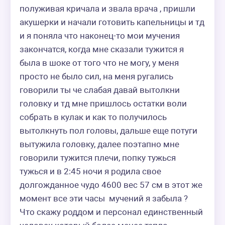
полуживая кричала и звала врача , пришли 
акушерки и начали готовить капельницы и тд 
и я поняла что наконец-то мои мучения 
закончатся, когда мне сказали тужится я 
была в шоке от того что не могу, у меня 
просто не было сил, на меня ругались 
говорили ты че слабая давай вытолкни 
головку и тд мне пришлось остатки воли 
собрать в кулак и как то получилось 
вытолкнуть пол головы, дальше еще потуги 
вытужила головку, далее поэтапно мне 
говорили тужится плечи, попку тужься 
тужься и в 2:45 ночи я родила свое 
долгожданное чудо 4600 вес 57 см в этот же 
момент все эти часы  мучений я забыла ?

Что скажу роддом и персонал единственный 