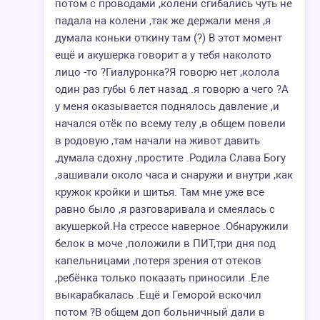
потом с проводами ,колени сгибались чуть не
падала на колени ,так же держали меня ,я
думала коньки откину там (?) В этот момент
ещё и акушерка говорит а у тебя наколото
лицо -то ?Гиалуронка?Я говорю нет ,колола
один раз губы 6 лет назад .я говорю а чего ?А
у меня оказывается поднялось давление ,и
начался отёк по всему телу ,в общем повели
в родовую ,там начали на живот давить
,думала сдохну ,простите .Родила Слава Богу
,зашивали около часа и снаружи и внутри ,как
кружок кройки и шитья. Там мне уже все
равно было ,я разговаривала и смеялась с
акушеркой.На стрессе наверное .Обнаружили
белок в моче ,положили в ПИТ,три дня под
капельницами ,потеря зрения от отеков
,ребёнка только показать приносили .Еле
выкарабкалась .Ещё и Геморой вскочил
потом ?В общем доп больничный дали в