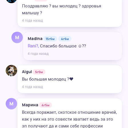
Поздравляю ? вы молодец ? здоровья
малышу ?
4 года назад
M
Madina
15г6м
4г6м
Rani?️,
Спасибо большое ☺️??
4 года назад
Aigul
5г0м
Вы большая молодец ?♥️
4 года назад
М
Марина
4г5м
Всегда поражает, скотское отношение врачей,
как у них на это совести хватает ведь за это
зп получают да и сами себе профессии