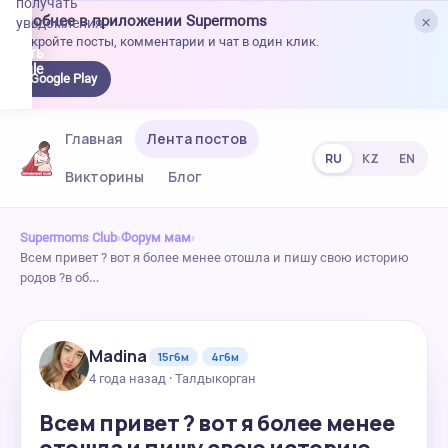
получать
×
Удобнее в приложении Supermoms
уведомления.
Откройте посты, комментарии и чат в один клик.
качать
 Google
Google Play
lay
Главная
Лента постов
RU
KZ
EN
Викторины
Блог
Supermoms Club
›
Форум мам
›
Всем привет ? вот я более менее отошла и пишу свою историю
родов ?в об…
Madina
15г6м
4г6м
4 года назад · Талдыкорган
Всем привет ? вот я более менее