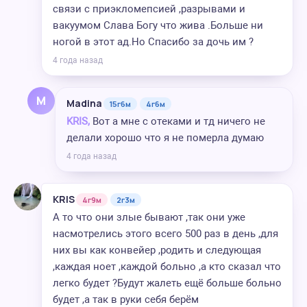
связи с приэкломепсией ,разрывами и
вакуумом Слава Богу что жива .Больше ни
ногой в этот ад.Но Спасибо за дочь им ?
4 года назад
M
Madina
15г6м
4г6м
KRIS,
Вот а мне с отеками и тд ничего не
делали хорошо что я не померла думаю
4 года назад
KRIS
4г9м
2г3м
А то что они злые бывают ,так они уже
насмотрелись этого всего 500 раз в день ,для
них вы как конвейер ,родить и следующая
,каждая ноет ,каждой больно ,а кто сказал что
легко будет ?Будут жалеть ещё больше больно
будет ,а так в руки себя берём