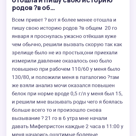
отошла и пишу свою историю
родов ?в об…
Всем привет ? вот я более менее отошла и 
пишу свою историю родов ?в общем  20 го 
января я проснулась ужасно отёкшая хуже 
чем обычно, решили вызвать скорую так как 
зрелище было не из простых,они приехали 
измерили давление оказалось оно было 
повышено при рабочем 110/60 у меня было 
130/80, и положили меня в паталогию ?там 
же взяли анализ мочи оказался повышен 
белок при норме вроде 0,5 г/л у меня был 15, 
и решили мне вызывать роды чего я боялась 
больше всего то и произошло снова 
вызывание ? 21 го в 6 утра мне начали 
давать Мифепристон каждые 2 часа в 11:00 у 
меня начаоись ощутимые болевые 