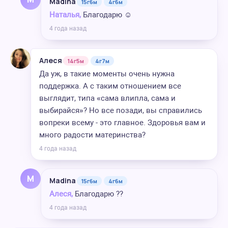
Madina
15г6м
4г6м
Наталья,
Благодарю ☺️
4 года назад
Алеся
14г5м
4г7м
Да уж, в такие моменты очень нужна
поддержка. А с таким отношением все
выглядит, типа «сама влипла, сама и
выбирайся»? Но все позади, вы справились
вопреки всему - это главное. Здоровья вам и
много радости материнства?
4 года назад
M
Madina
15г6м
4г6м
Алеся,
Благодарю ??
4 года назад