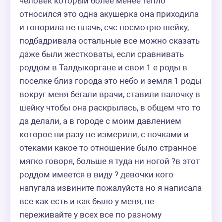
человек который более менее тепло 
относился это одна акушерка она приходила 
и говорила не плачь, счс посмотрю шейку, 
подбадривала остальные все можно сказать 
даже были жестковаты, если сравнивать 
роддом в Талдыкоргане и свои 1 е роды в 
поселке близ города это небо и земля 1 роды 
вокруг меня бегали врачи, ставили палочку в 
шейку чтобы она раскрылась, в общем что то 
да делали, а в городе с моим давлением 
которое ни разу не измерили, с почками и 
отеками какое то отношение было странное 
мягко говоря, больше я туда ни ногой ?в этот 
роддом имеется в виду ? девочки кого 
напугала извините пожалуйста но я написала 
все как есть и как было у меня, не 
переживайте у всех все по разному 