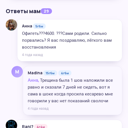
Ответы мам
29
Анна
5г6м
Офигеть???4600. ???Сами родили. Сильно
порвались? Я вас поздравляю, лёгкого вам
восстановления
4 года назад
M
Madina
15г6м
4г6м
Анна,
Трещина была 1 шов наложили все
равно и сказали 7 дней не сидеть, вот я
сама в шоке когда просила кесарево мне
говорили у вас нет показаний сволочи
4 года назад
Rani?️
4г4м