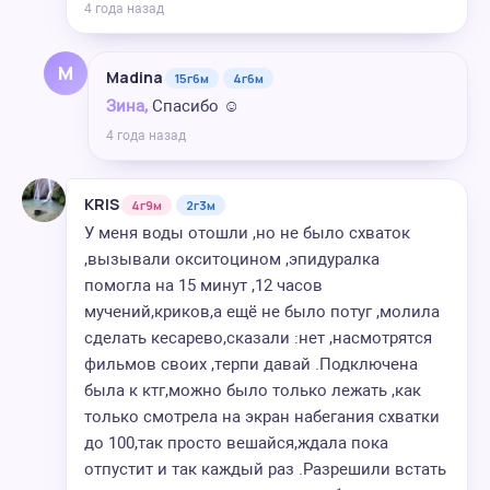
4 года назад
M
Madina
15г6м
4г6м
Зина,
Спасибо ☺️
4 года назад
KRIS
4г9м
2г3м
У меня воды отошли ,но не было схваток
,вызывали окситоцином ,эпидуралка
помогла на 15 минут ,12 часов
мучений,криков,а ещё не было потуг ,молила
сделать кесарево,сказали :нет ,насмотрятся
фильмов своих ,терпи давай .Подключена
была к ктг,можно было только лежать ,как
только смотрела на экран набегания схватки
до 100,так просто вешайся,ждала пока
отпустит и так каждый раз .Разрешили встать