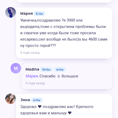
Мария
5г2м
Умничка,поздравляю ?я 3900 еле
выродила,тоже с открытием проблемы были
и схватки уже когда были тоже просила
кесарево,сил вообще не было)а вы 4600 сами
ну просто герой???
4 года назад
M
Madina
15г6м
4г6м
Мария,
Спасибо ☺️ большое
4 года назад
Зина
4г5м
Здорово ❤️ поздравляю вас! Крепкого
здоровья вам и малышу ♥️