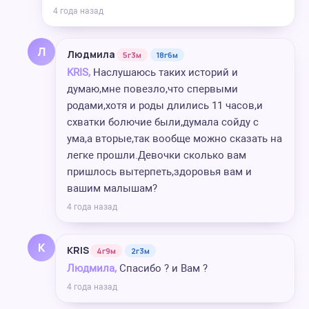
4 года назад
Л
Людмила
5г3м
18г6м
KRIS,
Наслушаюсь таких историй и
думаю,мне повезло,что спервыми
родами,хотя и роды длились 11 часов,и
схватки болючие были,думала сойду с
ума,а вторые,так вообще можно сказать на
легке прошли.Девочки сколько вам
пришлось вытерпеть,здоровья вам и
вашим малышам?
4 года назад
K
KRIS
4г9м
2г3м
Людмила,
Спасибо ? и Вам ?
4 года назад