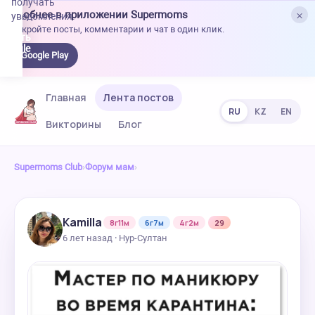
получать
×
Удобнее в приложении Supermoms
уведомления.
Откройте посты, комментарии и чат в один клик.
качать
 Google
Google Play
lay
Главная
Лента постов
RU
KZ
EN
Викторины
Блог
Supermoms Club
›
Форум мам
›
Kamilla
8г11м
6г7м
4г2м
29
6 лет назад · Нур-Султан