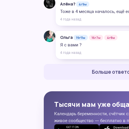
Алёна?
4г9м
Тоже в 4 месяца началось, ещё е
4 года назад
Ольга
19г11м
16г7м
4г8м
Я с вами ?
4 года назад
Больше ответо
Тысячи мам уже общ
Календарь беременности, счётчик с
живое сообщество — бесплатно в 