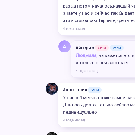
раза,а потом началось,каждый ча
знаете у нас и сейчас так бывает
этим связываю.Терпите,крепитес
4 года назад
А
Айгерим
4г8м
2г3м
Людмила,
да кажется это в
и только с ней засыпает.
4 года назад
Анастасия
5г0м
У нас в 4 месяца тоже самое нач
Длилось долго, только сейчас ма
индивидуально
4 года назад