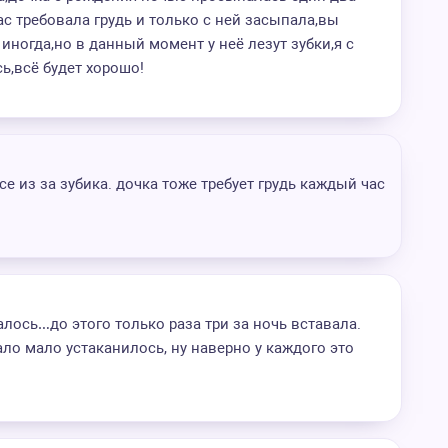
с требовала грудь и только с ней засыпала,вы
 иногда,но в данный момент у неё лезут зубки,я с
ь,всё будет хорошо!
се из за зубика. дочка тоже требует грудь каждый час
алось…до этого только раза три за ночь вставала.
ло мало устаканилось, ну наверно у каждого это