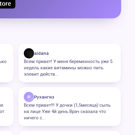
aidana
ько
Всем привет! У меня беременность уже 5
недель какие витамины можно пить
элевит действ...
Р
Рухангиз
же
Всем привет!!! У дочки (1,5месяца) сыпь
ют
на лице.Уже 4й день.Врач сказала что
ничего с...