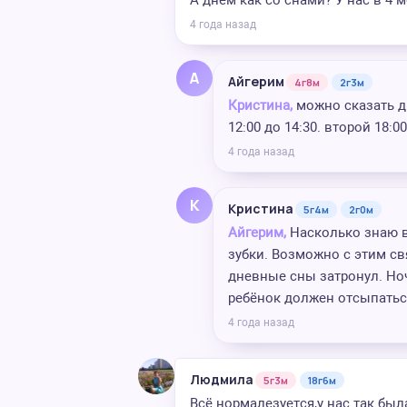
А днём как со снами? У нас в 4 
4 года назад
А
Айгерим
4г8м
2г3м
Кристина,
можно сказать дн
12:00 до 14:30. второй 18:0
4 года назад
К
Кристина
5г4м
2г0м
Айгерим,
Насколько знаю в
зубки. Возможно с этим св
дневные сны затронул. Но
ребёнок должен отсыпатьс
4 года назад
Людмила
5г3м
18г6м
Всё нормалезуется,у нас так бы