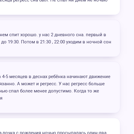
месяца регресс сна был. Не спал ни днём не ночью
ем спит хорошо. у нас 2 дневного сна. первый в
0 до 19:30. Потом в 21:30 , 22:00 уходим в ночной сон
 4-5 месяцев в деснах ребёнка начинают движение
язанно. А может и регресс. У нас регресс больше
чью спал более менее допустимо. Когда то же
я
ла,дочка с рождения ночью просыпалась один-два