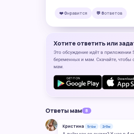
❤️ 0
нравится
💬 8
ответов
Хотите ответить или зада
Это обсуждение идёт в приложении
беременных и мам. Скачайте, чтобы 
мам.
Ответы мам
8
Кристина
5г4м
2г0м