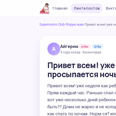
Главная
Лента постов
Викт
Supermoms Club
›
Форум мам
›
Привет всем! уже 
Айгерим
4г8м
2г3м
А
4 года назад · Кызылорда
Привет всем! уже
просыпается ноч
Привет всем! уже неделя как ре
Прям каждый час. Раньше спал н
вот уже несколько дней ребенок
быть?? Дома не жарко и не холод
как спать по ночам. Норм-ся? ил