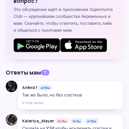
вопрос?
Это обсуждение идёт в приложении Supermoms
Club — крупнейшем сообществе беременных и
мам. Скачайте, чтобы ответить, поставить лайк
и общаться с тысячами мам.
Ответы мам
7
Алёна?
4г10м
Так же было, но без сгустков
4 года назад
Kaleriya_Mayer
14г8м
6г3м
4г10м
Сходите на УЗИ,чтобы исключить сгустки в