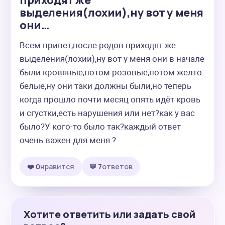
приходят же
выделения(лохии),ну вот у меня
они…
Всем привет,после родов приходят же 
выделения(лохии),ну вот у меня они в начале 
были кровяные,потом розовые,потом желто 
белые,ну они таки должны были,но теперь 
когда прошло почти месяц опять идёт кровь 
и сгустки,есть нарушения или нет?как у вас 
было?У кого-то было так?каждый ответ 
очень важен для меня ?
❤️ 0
нравится
💬 7
ответов
Хотите ответить или задать свой