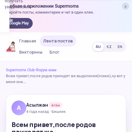
получать
×
Удобнее в приложении Supermoms
уведомления.
Откройте посты, комментарии и чат в один клик.
качать
 Google
Google Play
lay
Главная
Лента постов
RU
KZ
EN
Викторины
Блог
Supermoms Club
›
Форум мам
›
Всем привет,после родов приходят же выделения(лохии),ну вот у
меня они…
Асылжан
4г4м
А
4 года назад · Бишкек
Всем привет,после родов