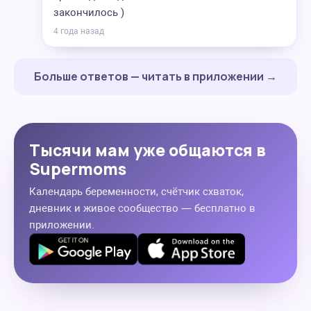
закончилось )
4 года назад
Больше ответов — читать в приложении →
Тысячи мам уже общаются в
Supermoms
Календарь беременности, счётчик схваток,
дневник и живое сообщество — бесплатно в
приложении.