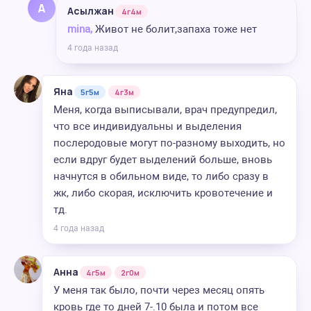
А
Асылжан
4г4м
mina,
Живот не болит,запаха тоже нет
4 года назад
Яна
5г5м
4г3м
Меня, когда выписывали, врач предупредил,
что все индивидуальны и выделения
послеродовые могут по-разному выходить, но
если вдруг будет выделений больше, вновь
начнутся в обильном виде, то либо сразу в
жк, либо скорая, исключить кровотечение и
тд.
4 года назад
Анна
4г5м
2г0м
У меня так было, почти через месяц опять
кровь где то дней 7-.10 была и потом все