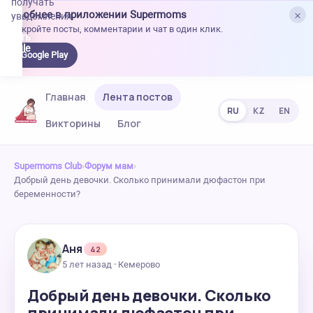
получать
×
Удобнее в приложении Supermoms
уведомления.
Откройте посты, комментарии и чат в один клик.
качать
 Google
Google Play
lay
Главная
Лента постов
RU
KZ
EN
Викторины
Блог
Supermoms Club
›
Форум мам
›
Добрый день девочки. Сколько принимали дюфастон при
беременности?
Аня
42
5 лет назад · Кемерово
Добрый день девочки. Сколько