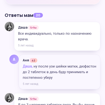
Ответы мам
20
Даша
5г9м
Все индивидуально, только по назначению
врача.
5 лет назад
А
Аня
42
Даша,
ну после узи шейки матки, дюфастон
до 2 таблеток в день буду принимать и
постепенно уберу
5 лет назад
Даша
5г9м
Я по 3 например таблетки пила. Вы бы лучше