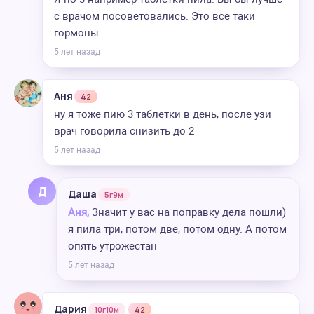
с врачом посоветовались. Это все таки
гормоны
5 лет назад
Аня
42
ну я тоже пию 3 таблетки в день, после узи
врач говорила снизить до 2
5 лет назад
Д
Даша
5г9м
Аня,
Значит у вас на поправку дела пошли)
я пила три, потом две, потом одну. А потом
опять утрожестан
5 лет назад
Дария
10г10м
42