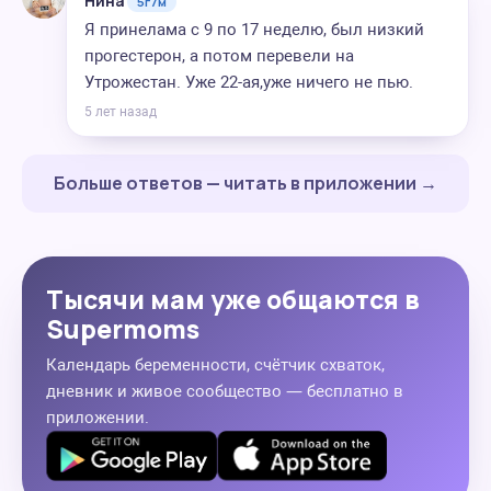
Нина
5г7м
Я принелама с 9 по 17 неделю, был низкий
прогестерон, а потом перевели на
Утрожестан. Уже 22-ая,уже ничего не пью.
5 лет назад
Больше ответов — читать в приложении →
Тысячи мам уже общаются в
Supermoms
Календарь беременности, счётчик схваток,
дневник и живое сообщество — бесплатно в
приложении.