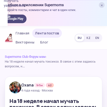
получать
×
Удобнее в приложении Supermoms
уведомления.
Откройте посты, комментарии и чат в один клик.
качать
 Google
Google Play
lay
Главная
Лента постов
RU
KZ
EN
Викторины
Блог
Supermoms Club
›
Форум мам
›
На 18 неделе начал мучать токсикоз. В связи с этим задаюсь
вопросом, н…
Oxana
9г5м
42
4 года назад · Москва
На 18 неделе начал мучать