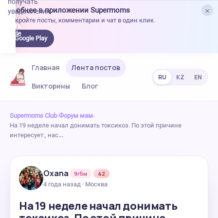
получать
×
Удобнее в приложении Supermoms
уведомления.
Откройте посты, комментарии и чат в один клик.
качать
 Google
Google Play
lay
Главная
Лента постов
RU
KZ
EN
Викторины
Блог
Supermoms Club
›
Форум мам
›
На 19 неделе начал донимать токсикоз. По этой причине
интересует:, нас…
Oxana
9г5м
42
4 года назад · Москва
На 19 неделе начал донимать