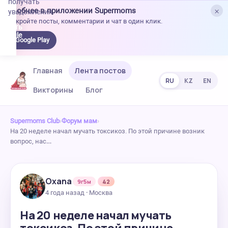
получать
×
Удобнее в приложении Supermoms
уведомления.
Откройте посты, комментарии и чат в один клик.
качать
 Google
Google Play
lay
Главная
Лента постов
RU
KZ
EN
Викторины
Блог
Supermoms Club
›
Форум мам
›
На 20 неделе начал мучать токсикоз. По этой причине возник
вопрос, нас…
Oxana
9г5м
42
4 года назад · Москва
На 20 неделе начал мучать