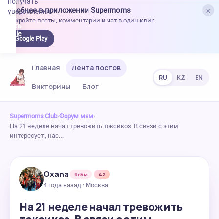
получать
×
Удобнее в приложении Supermoms
уведомления.
Откройте посты, комментарии и чат в один клик.
качать
 Google
Google Play
lay
Главная
Лента постов
RU
KZ
EN
Викторины
Блог
Supermoms Club
›
Форум мам
›
На 21 неделе начал тревожить токсикоз. В связи с этим
интересует:, нас…
Oxana
9г5м
42
4 года назад · Москва
На 21 неделе начал тревожить