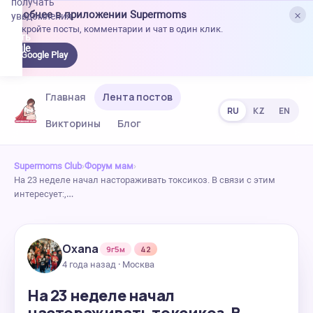
получать
×
Удобнее в приложении Supermoms
уведомления.
Откройте посты, комментарии и чат в один клик.
качать
 Google
Google Play
lay
Главная
Лента постов
RU
KZ
EN
Викторины
Блог
Supermoms Club
›
Форум мам
›
На 23 неделе начал настораживать токсикоз. В связи с этим
интересует:,…
Oxana
9г5м
42
4 года назад · Москва
На 23 неделе начал