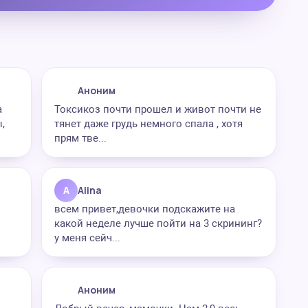
Аноним
а
Токсикоз почти прошел и живот почти не
,
тянет даже грудь немного спала , хотя
прям тве...
A
Alina
всем привет,девочки подскажите на
какой неделе лучше пойти на 3 скрининг?
у меня сейч...
Аноним