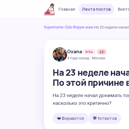
Главная
Лента постов
Викт
Supermoms Club
›
Форум мам
›
На 23 неделе начал
Oxana
9г5м
42
4 года назад · Москва
На 23 неделе нач
По этой причине 
На 23 неделе начал донимать ток
насколько это критично?
❤️ 0
нравится
💬 1
ответов