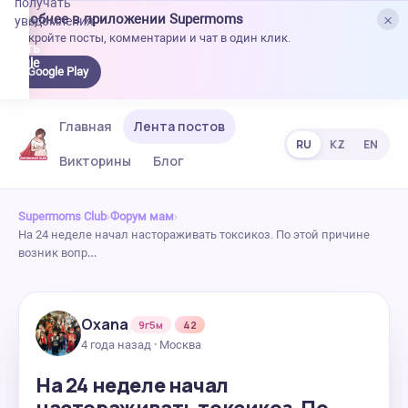
получать
×
Удобнее в приложении Supermoms
уведомления.
Откройте посты, комментарии и чат в один клик.
качать
 Google
Google Play
lay
Главная
Лента постов
RU
KZ
EN
Викторины
Блог
Supermoms Club
›
Форум мам
›
На 24 неделе начал настораживать токсикоз. По этой причине
возник вопр…
Oxana
9г5м
42
4 года назад · Москва
На 24 неделе начал