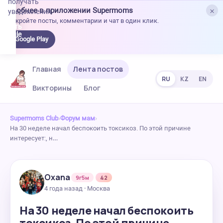
получать
×
Удобнее в приложении Supermoms
уведомления.
Откройте посты, комментарии и чат в один клик.
качать
 Google
Google Play
lay
Главная
Лента постов
RU
KZ
EN
Викторины
Блог
Supermoms Club
›
Форум мам
›
На 30 неделе начал беспокоить токсикоз. По этой причине
интересует:, н…
Oxana
9г5м
42
4 года назад · Москва
На 30 неделе начал беспокоить