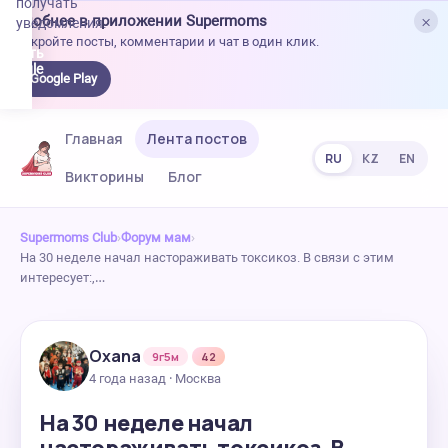
получать
×
Удобнее в приложении Supermoms
уведомления.
Откройте посты, комментарии и чат в один клик.
качать
 Google
Google Play
lay
Главная
Лента постов
RU
KZ
EN
Викторины
Блог
Supermoms Club
›
Форум мам
›
На 30 неделе начал настораживать токсикоз. В связи с этим
интересует:,…
Oxana
9г5м
42
4 года назад · Москва
На 30 неделе начал