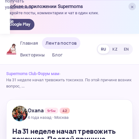
получать
×
Удобнее в приложении Supermoms
уведомления.
Откройте посты, комментарии и чат в один клик.
качать
 Google
Google Play
lay
Главная
Лента постов
RU
KZ
EN
Викторины
Блог
Supermoms Club
›
Форум мам
›
На 31 неделе начал тревожить токсикоз. По этой причине возник
вопрос, …
Oxana
9г5м
42
4 года назад · Москва
На 31 неделе начал тревожить