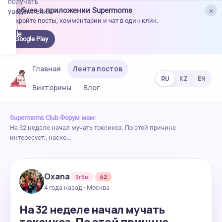
получать
×
Удобнее в приложении Supermoms
уведомления.
Откройте посты, комментарии и чат в один клик.
качать
 Google
Google Play
lay
Главная
Лента постов
RU
KZ
EN
Викторины
Блог
Supermoms Club
›
Форум мам
›
На 32 неделе начал мучать токсикоз. По этой причине
интересует:, наско…
Oxana
9г5м
42
4 года назад · Москва
На 32 неделе начал мучать