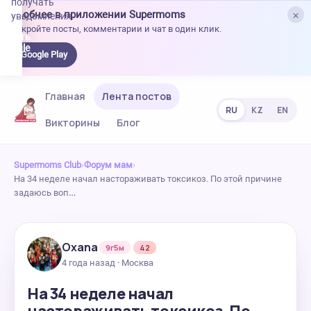
получать
×
Удобнее в приложении Supermoms
уведомления.
Откройте посты, комментарии и чат в один клик.
качать
 Google
Google Play
lay
Главная
Лента постов
RU
KZ
EN
Викторины
Блог
Supermoms Club
›
Форум мам
›
На 34 неделе начал настораживать токсикоз. По этой причине
задаюсь воп…
Oxana
9г5м
42
4 года назад · Москва
На 34 неделе начал