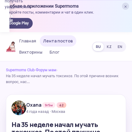
получать
×
Удобнее в приложении Supermoms
уведомления.
Откройте посты, комментарии и чат в один клик.
качать
 Google
Google Play
lay
Главная
Лента постов
RU
KZ
EN
Викторины
Блог
Supermoms Club
›
Форум мам
›
На 35 неделе начал мучать токсикоз. По этой причине возник
вопрос, нас…
Oxana
9г5м
42
4 года назад · Москва
На 35 неделе начал мучать