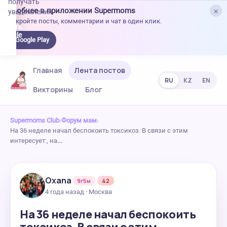
получать
×
Удобнее в приложении Supermoms
уведомления.
Откройте посты, комментарии и чат в один клик.
качать
 Google
Google Play
lay
Главная
Лента постов
RU
KZ
EN
Викторины
Блог
Supermoms Club
›
Форум мам
›
На 36 неделе начал беспокоить токсикоз. В связи с этим
интересует:, на…
Oxana
9г5м
42
4 года назад · Москва
На 36 неделе начал беспокоить