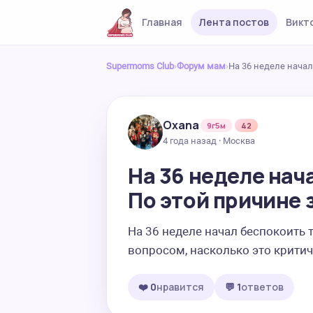
Главная
Лента постов
Викт
Supermoms Club
›
Форум мам
›
На 36 неделе начал
Oxana
9г5м
42
4 года назад · Москва
На 36 неделе нач
По этой причине
На 36 неделе начал беспокоить 
вопросом, насколько это крити
❤️ 0
нравится
💬 1
ответов