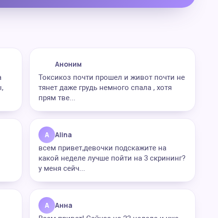
Аноним
а
Токсикоз почти прошел и живот почти не
,
тянет даже грудь немного спала , хотя
прям тве...
A
Alina
всем привет,девочки подскажите на
какой неделе лучше пойти на 3 скрининг?
у меня сейч...
А
Анна