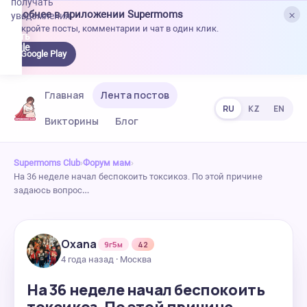
получать
×
Удобнее в приложении Supermoms
уведомления.
Откройте посты, комментарии и чат в один клик.
качать
 Google
Google Play
lay
Главная
Лента постов
RU
KZ
EN
Викторины
Блог
Supermoms Club
›
Форум мам
›
На 36 неделе начал беспокоить токсикоз. По этой причине
задаюсь вопрос…
Oxana
9г5м
42
4 года назад · Москва
На 36 неделе начал беспокоить