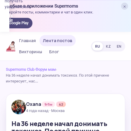
получать
×
Удобнее в приложении Supermoms
уведомления.
Откройте посты, комментарии и чат в один клик.
качать
 Google
Google Play
lay
Главная
Лента постов
RU
KZ
EN
Викторины
Блог
Supermoms Club
›
Форум мам
›
На 36 неделе начал донимать токсикоз. По этой причине
интересует:, нас…
Oxana
9г5м
42
4 года назад · Москва
На 36 неделе начал донимать