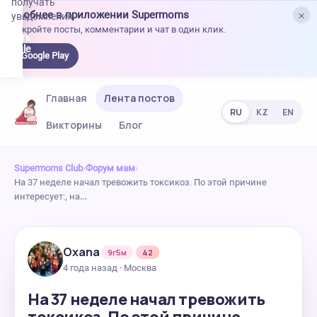
получать
×
Удобнее в приложении Supermoms
уведомления.
Откройте посты, комментарии и чат в один клик.
качать
 Google
Google Play
lay
Главная
Лента постов
RU
KZ
EN
Викторины
Блог
Supermoms Club
›
Форум мам
›
На 37 неделе начал тревожить токсикоз. По этой причине
интересует:, на…
Oxana
9г5м
42
4 года назад · Москва
На 37 неделе начал тревожить