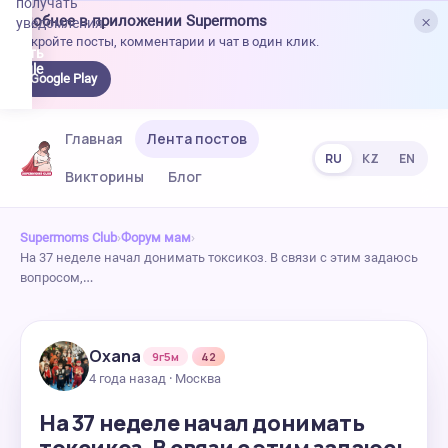
получать
×
Удобнее в приложении Supermoms
уведомления.
Откройте посты, комментарии и чат в один клик.
качать
 Google
Google Play
lay
Главная
Лента постов
RU
KZ
EN
Викторины
Блог
Supermoms Club
›
Форум мам
›
На 37 неделе начал донимать токсикоз. В связи с этим задаюсь
вопросом,…
Oxana
9г5м
42
4 года назад · Москва
На 37 неделе начал донимать