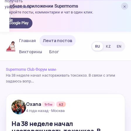
получать
×
Удобнее в приложении Supermoms
уведомления.
Откройте посты, комментарии и чат в один клик.
качать
 Google
Google Play
lay
Главная
Лента постов
RU
KZ
EN
Викторины
Блог
Supermoms Club
›
Форум мам
›
На 38 неделе начал настораживать токсикоз. В связи с этим
задаюсь вопр…
Oxana
9г5м
42
4 года назад · Москва
На 38 неделе начал