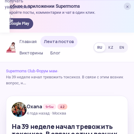
получать
×
Удобнее в приложении Supermoms
уведомления.
Откройте посты, комментарии и чат в один клик.
качать
 Google
Google Play
lay
Главная
Лента постов
RU
KZ
EN
Викторины
Блог
Supermoms Club
›
Форум мам
›
На 39 неделе начал тревожить токсикоз. В связи с этим возник
вопрос, н…
Oxana
9г5м
42
4 года назад · Москва
На 39 неделе начал тревожить