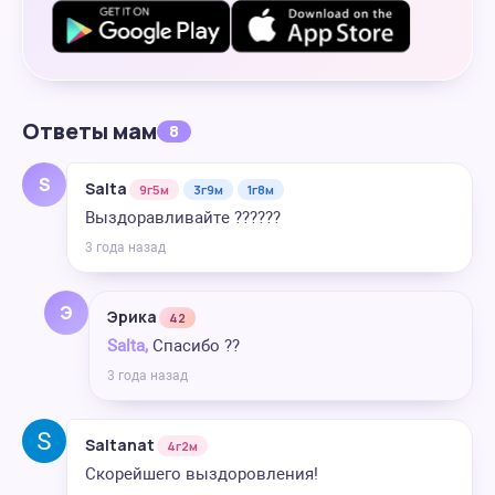
Ответы мам
8
S
Salta
9г5м
3г9м
1г8м
Выздоравливайте ??????
3 года назад
Э
Эрика
42
Salta,
Спасибо ??
3 года назад
Saltanat
4г2м
Скорейшего выздоровления!