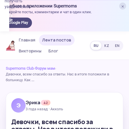
получать
×
Удобнее в приложении Supermoms
уведомления.
Откройте посты, комментарии и чат в один клик.
качать
 Google
Google Play
lay
Главная
Лента постов
RU
KZ
EN
Викторины
Блог
Supermoms Club
›
Форум мам
›
Девочки, всем спасибо за ответы. Нас в итоге положили в
больницу. Как …
Эрика
42
Э
3 года назад · Акколь
Девочки, всем спасибо за