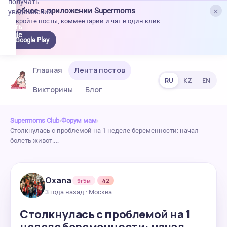
получать
×
Удобнее в приложении Supermoms
уведомления.
Откройте посты, комментарии и чат в один клик.
качать
 Google
Google Play
lay
Главная
Лента постов
RU
KZ
EN
Викторины
Блог
Supermoms Club
›
Форум мам
›
Столкнулась с проблемой на 1 неделе беременности: начал
болеть живот.…
Oxana
9г5м
42
3 года назад · Москва
Столкнулась с проблемой на 1