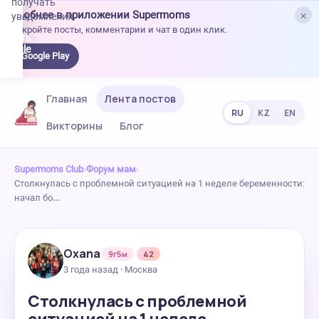
получать
×
Удобнее в приложении Supermoms
уведомления.
Откройте посты, комментарии и чат в один клик.
качать
 Google
Google Play
lay
Главная
Лента постов
RU
KZ
EN
Викторины
Блог
Supermoms Club
›
Форум мам
›
Столкнулась с проблемной ситуацией на 1 неделе беременности:
начал бо…
Oxana
9г5м
42
3 года назад · Москва
Столкнулась с проблемной