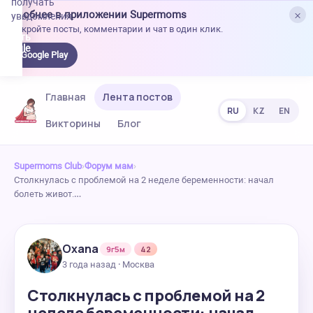
получать
×
Удобнее в приложении Supermoms
уведомления.
Откройте посты, комментарии и чат в один клик.
качать
 Google
Google Play
lay
Главная
Лента постов
RU
KZ
EN
Викторины
Блог
Supermoms Club
›
Форум мам
›
Столкнулась с проблемой на 2 неделе беременности: начал
болеть живот.…
Oxana
9г5м
42
3 года назад · Москва
Столкнулась с проблемой на 2