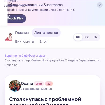
получать
×
Удобнее в приложении Supermoms
уведомления.
Откройте посты, комментарии и чат в один клик.
качать
 Google
Google Play
lay
Главная
Лента постов
RU
KZ
EN
Викторины
Блог
Supermoms Club
›
Форум мам
›
Столкнулась с проблемной ситуацией на 2 неделе беременности:
начал бо…
Oxana
9г5м
42
3 года назад · Москва
Столкнулась с проблемной