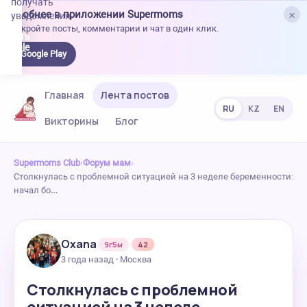
получать
×
Удобнее в приложении Supermoms
уведомления.
Откройте посты, комментарии и чат в один клик.
качать
 Google
Google Play
lay
Главная
Лента постов
RU
KZ
EN
Викторины
Блог
Supermoms Club
›
Форум мам
›
Столкнулась с проблемной ситуацией на 3 неделе беременности:
начал бо…
Oxana
9г5м
42
3 года назад · Москва
Столкнулась с проблемной