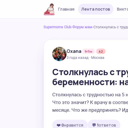
Главная
Лента постов
Викт
Supermoms Club
›
Форум мам
›
Столкнулась с тру
Oxana
9г5м
42
3 года назад · Москва
Столкнулась с тр
беременности: н
Столкнулась с трудностью на 5 н
Что это значит? К врачу в соотв
месяце. Что же предпринять? Ид
❤️ 0
нравится
💬 1
ответов