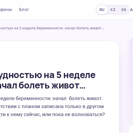
орины
Блог
А
RU
KZ
EN
дностью на 5 неделе беременности: начал болеть живот…
удностью на 5 неделе
ачал болеть живот…
еделе беременности: начал  болеть живот. 
етствии с планом записана только в другом 
ти к нему сейчас, или пока не волноваться?