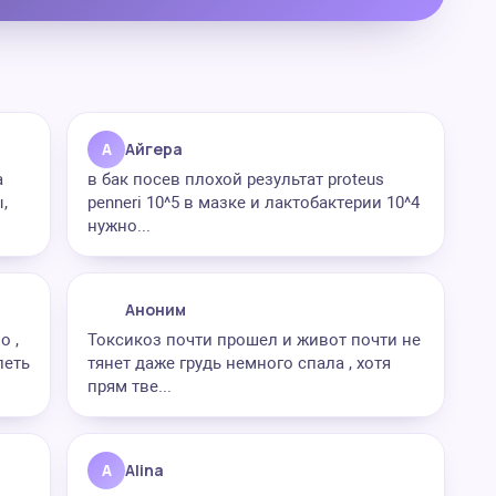
А
Айгера
а
в бак посев плохой результат proteus
,
penneri 10^5 в мазке и лактобактерии 10^4
нужно...
Аноним
о ,
Токсикоз почти прошел и живот почти не
леть
тянет даже грудь немного спала , хотя
прям тве...
A
Alina