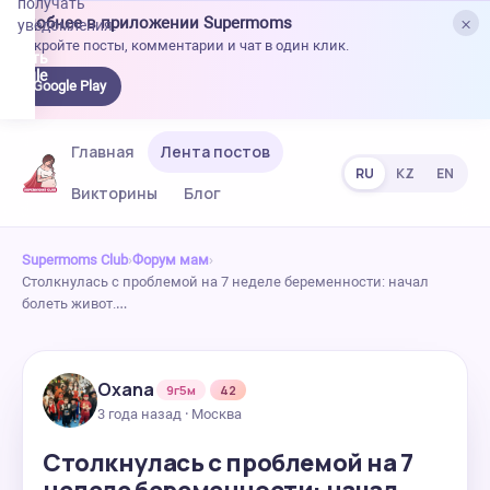
получать
×
Удобнее в приложении Supermoms
уведомления.
Откройте посты, комментарии и чат в один клик.
качать
 Google
Google Play
lay
Главная
Лента постов
RU
KZ
EN
Викторины
Блог
Supermoms Club
›
Форум мам
›
Столкнулась с проблемой на 7 неделе беременности: начал
болеть живот.…
Oxana
9г5м
42
3 года назад · Москва
Столкнулась с проблемой на 7