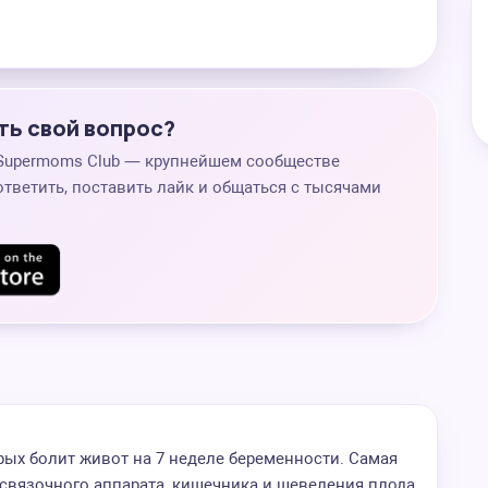
ть свой вопрос?
 Supermoms Club — крупнейшем сообществе
ответить, поставить лайк и общаться с тысячами
орых болит живот на 7 неделе беременности. Самая
 связочного аппарата, кишечника и шевеления плода.