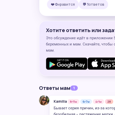
❤️ 0
нравится
💬 1
ответов
Хотите ответить или зада
Это обсуждение идёт в приложении
беременных и мам. Скачайте, чтобы 
мам.
Ответы мам
1
Kamilla
8г11м
6г7м
4г1м
28
Бывает серия причин, из-за кот
безобидная – растяжение матки,