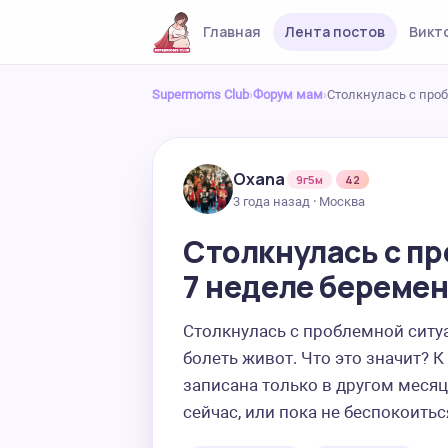
Главная
Лента постов
Викт
Supermoms Club
›
Форум мам
›
Столкнулась с про
Oxana
9г5м
42
3 года назад · Москва
Столкнулась с п
7 неделе беремен
Столкнулась с проблемной ситуац
болеть живот. Что это значит? К
записана только в другом месяц
сейчас, или пока не беспокоитьс