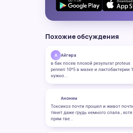
Похожие обсуждения
А
Айгера
в бак посев плохой результат proteus
penneri 10^5 в мазке и лактобактерии 
нужно...
Аноним
Токсикоз почти прошел и живот почт
тянет даже грудь немного спала , хотя
прям тве...