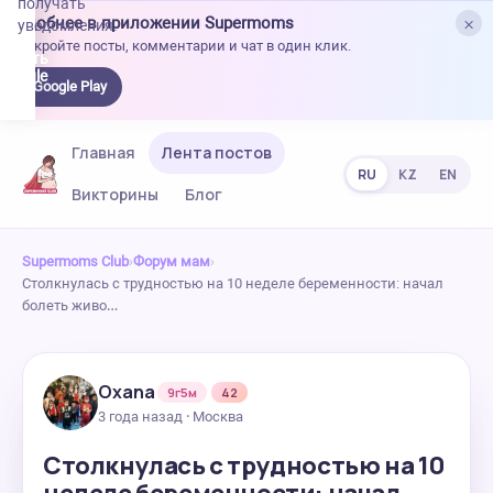
получать
×
Удобнее в приложении Supermoms
уведомления.
Откройте посты, комментарии и чат в один клик.
качать
 Google
Google Play
lay
Главная
Лента постов
RU
KZ
EN
Викторины
Блог
Supermoms Club
›
Форум мам
›
Столкнулась с трудностью на 10 неделе беременности: начал
болеть живо…
Oxana
9г5м
42
3 года назад · Москва
Столкнулась с трудностью на 10